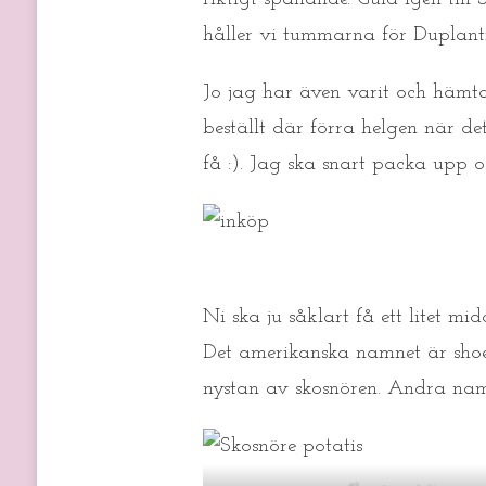
ROSTAS
FILÉ
håller vi tummarna för Duplanti
MED
GRÖNPEPPARSÅS
Jo jag har även varit och hämta
OCH
SKOSNÖRE
beställt där förra helgen när det 
POTATIS.
få :). Jag ska snart packa upp 
Ni ska ju såklart få ett litet mi
Det amerikanska namnet är shoes
nystan av skosnören. Andra namn