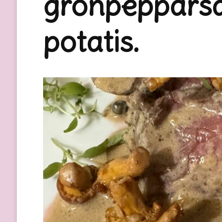
grönpepparså
potatis.