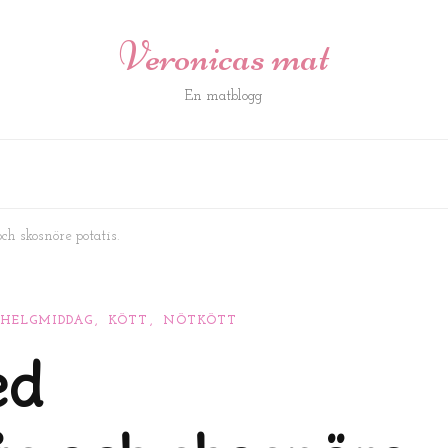
Veronicas mat
En matblogg
ch skosnöre potatis.
HELGMIDDAG
KÖTT
NÖTKÖTT
ed