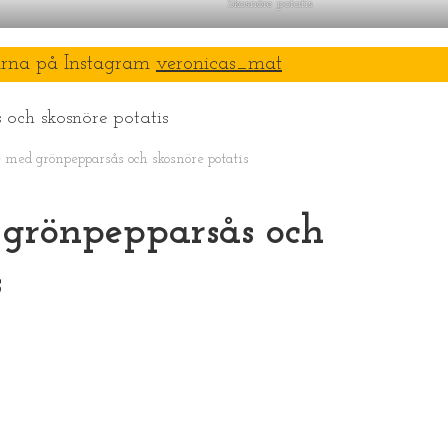
Skosnöre potatis
ärna på Instagram
veronicas_mat
lé med grönpepparsås och skosnöre potatis
d grönpepparsås och
s