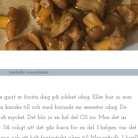
Innehåller annonslänkar
ke gjort er första dag på jobbet idag. Eller har ni som
ra kanske till och med började sin semester idag. De
 så mycket. Det blir ju en hel del OS nu. Men det är
g. Så roligt att det går bara för en del. I helgen var det
ara och ett helt fantastiskt silver till Möregårdh. I kväll