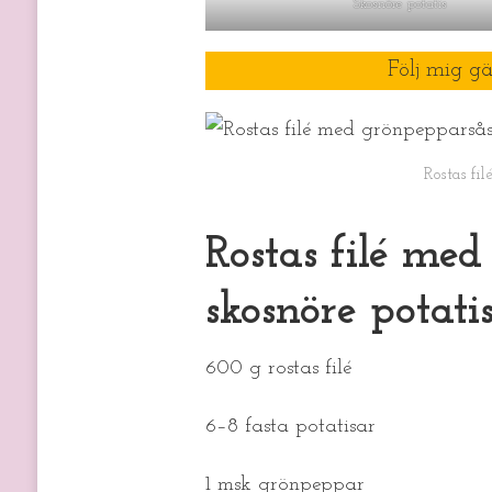
Skosnöre potatis
Följ mig g
Rostas fi
Rostas filé me
skosnöre potati
600 g rostas filé
6–8 fasta potatisar
1 msk grönpeppar