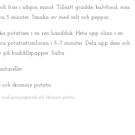
och fräs i någon minut. Tillsätt grädde, kalvfond, soja
 ca 5 minuter. Smaka av med salt och peppar
rka potatisen i en ren handduk. Heta upp oljan i en
itera potatisstrimlorna i 5–7 minuter. Dela upp dem och
v på hushållspapper. Salta.
ntareller.
lé med grönpepparsås och skosnöre potatis