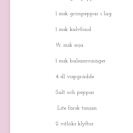
1 msk grönpeppar i lag
1 msk kalvfond
½ msk soja
1 msk balsamvinäger
4 dl vispgrädde
Salt och peppar
Lite färsk timjan
2 vitlöks klyftor