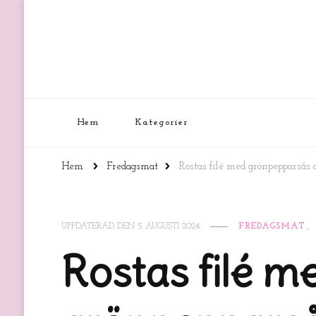
Hem
Kategorier
Hem
Fredagsmat
Rostas filé med grönpepparsås o
UPPDATERAD DEN
5 AUGUSTI 2024
FREDAGSMAT
Rostas filé m