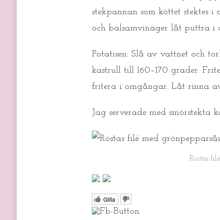
stekpannan som köttet stektes i 
och balsamvinäger låt puttra i
Potatisen: Slå av vattnet och to
kastrull till 160–170 grader. Fr
fritera i omgångar. Låt rinna a
Jag serverade med smörstekta ka
Rostas fi
Gilla