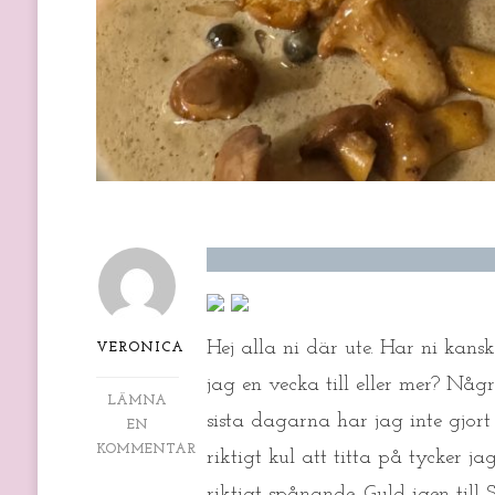
Hej alla ni där ute. Har ni kans
VERONICA
jag en vecka till eller mer? Någ
LÄMNA
sista dagarna har jag inte gjort
EN
KOMMENTAR
riktigt kul att titta på tycker ja
PÅ
riktigt spånande. Guld igen till S