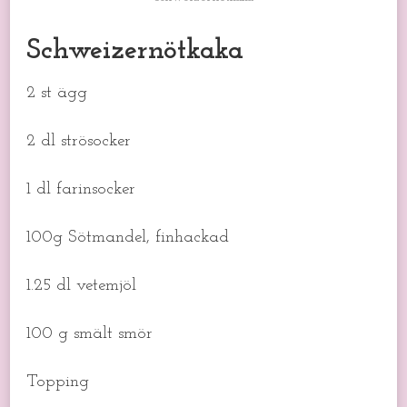
Schweizernötkaka
2 st ägg
2 dl strösocker
1 dl farinsocker
100g Sötmandel, finhackad
1.25 dl vetemjöl
100 g smält smör
Topping