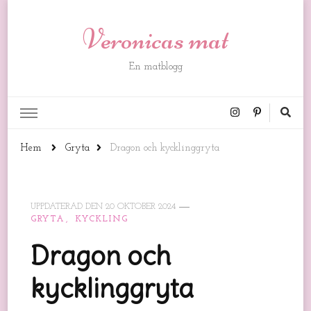
Veronicas mat
En matblogg
Hem
Gryta
Dragon och kycklinggryta
UPPDATERAD DEN
20 OKTOBER 2024
GRYTA
KYCKLING
Dragon och
kycklinggryta