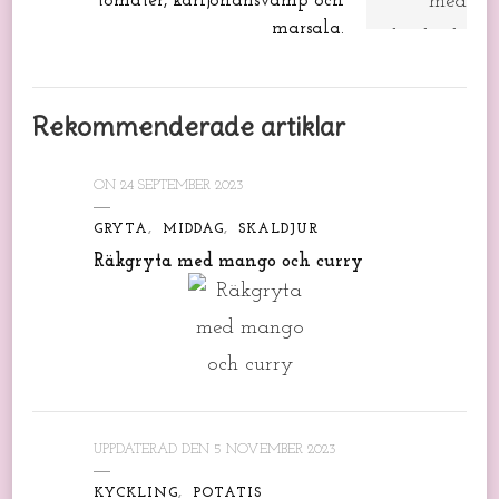
tomater, karljohansvamp och
marsala.
Rekommenderade artiklar
ON
24 SEPTEMBER 2023
GRYTA
MIDDAG
SKALDJUR
Räkgryta med mango och curry
UPPDATERAD DEN
5 NOVEMBER 2023
KYCKLING
POTATIS