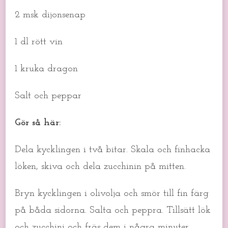
2 msk dijonsenap
1 dl rött vin
1 kruka dragon
Salt och peppar
Gör så här:
Dela kycklingen i två bitar. Skala och finhacka
löken, skiva och dela zucchinin på mitten.
Bryn kycklingen i olivolja och smör till fin färg
på båda sidorna. Salta och peppra. Tillsätt lök
och zucchini och fräs dem i några minuter.