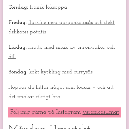
Torsdag:
fransk löksoppa
Fredag:
fläskfile med gorgonzolasås och stekt
delikates potatis
Lördag:
risotto med smak av citron-räkor och
dill
Söndag:
kokt kyckling med currysås
Hoppas du hittar något som lockar – och att
det smakar riktigt bra!
Följ mig gärna på Instagram
veronicas_mat