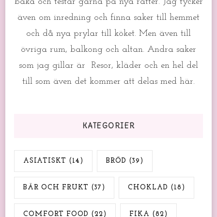
baka och testar gärna på nya rätter. Jag tycker
även om inredning och finna saker till hemmet
och då nya prylar till köket. Men även till
övriga rum, balkong och altan. Andra saker
som jag gillar är Resor, kläder och en hel del
till som även det kommer att delas med här.
KATEGORIER
ASIATISKT
(14)
BRÖD
(39)
BÄR OCH FRUKT
(37)
CHOKLAD
(18)
COMFORT FOOD
(22)
FIKA
(82)