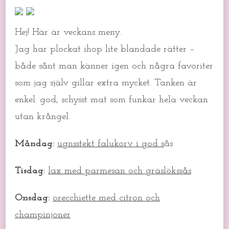
Hej! Här är veckans meny.
Jag har plockat ihop lite blandade rätter –
både sånt man känner igen och några favoriter
som jag själv gillar extra mycket. Tanken är
enkel: god, schysst mat som funkar hela veckan
utan krångel.
Måndag:
ugnsstekt falukorv i god s
ås
Tisdag:
lax med parmesan och gräslökssås
Onsdag:
orecchiette med citron och
champinjoner